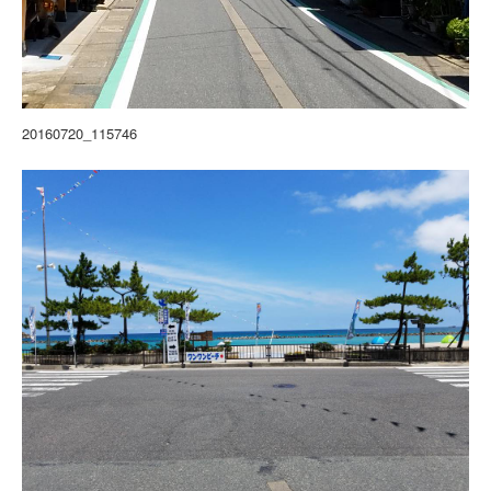
20160720_115746