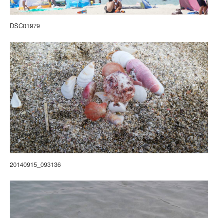
DSC01979
20140915_093136