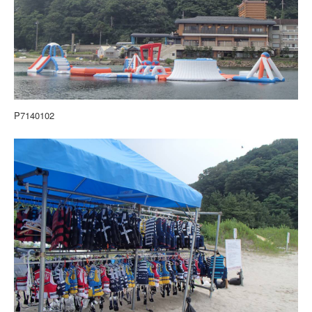
P7140102