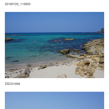
20160720_115953
DSC01958