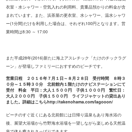
衣室・水シャワー・空気入れの利用料、貴重品預かりの料金が含
まれています。また、浜茶屋の更衣室、水シャワー、温水シャワ
ー(1分間)だけを利用した場合は、それぞれ100円となります。営
業時間は8:30 ～ 17:00
また平成28年(2016)新たに海上アスレチック「たけのチックラグ
ーン」が登場しファミリーにおすすめのビーチです。
営業日程 ２０１６年７月１日～８月２８日 受付時間 ８時３
０分～１５時３０分 北前館内１階たけのナビステーションにて
受付 料金 平日：大人１５００円 子供１０００円 繁忙日：
大人２０００円 子供１５００円 ライフジャケットの貸出あり
ました。詳細はこちらhttp://takenohama.com/lagooon/
ビーチのすぐ近くにある北前館には日帰り温泉もあり海水浴の
後、展望大浴場から竹野海水浴場を一望しながら楽しめる天然温
泉で体も癒されさっぱりできます。