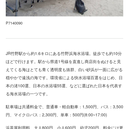
P7140090
JR竹野駅から約1.6キロにある竹野浜海水浴場。徒歩でも約10分
ほどで行けます。駅から県道1号線を直進し商店街をぬけると見
えてくる海はとても青く透明度も抜群、白い砂浜が一面に広がる
穏やかで遠浅の海です。環境省による快水浴場百選をはじめ、日
本の渚100選、日本の水浴場55選、などに選ばれた日本を代表す
る海水浴場の一つです。
駐車場は共通料金で、普通車・軽自動車：1,500円、バス：3,500
円、マイクロバス：2,300円、単車：500円(8:00~17:00)
浜茶屋利用料 大人800円、小人600円、幼児200円。料金には更