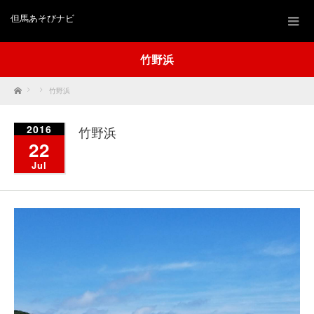
但馬あそびナビ
竹野浜
Home
竹野浜
2016
竹野浜
22
Jul