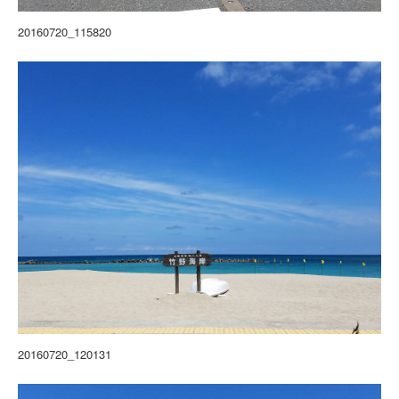
20160720_115820
20160720_120131