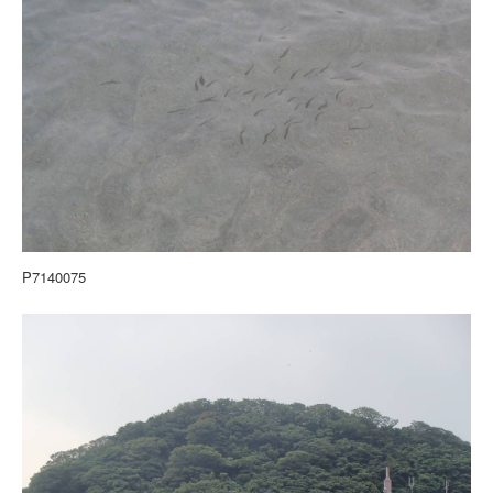
P7140075