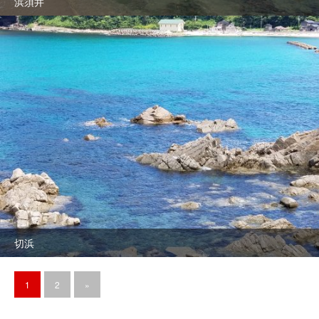
浜須井
切浜
1
2
»