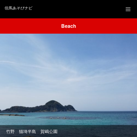
但馬あそびナビ
Beach
竹野 猫埼半島 賀嶋公園