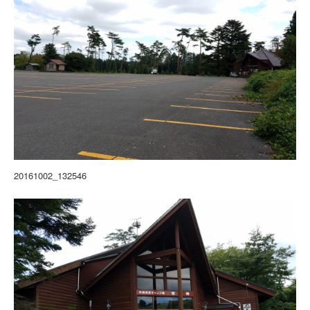
20161002_132546