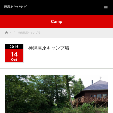
但馬あそびナビ
Camp
Home
神鍋高原キャンプ場
2016
神鍋高原キャンプ場
14
Oct