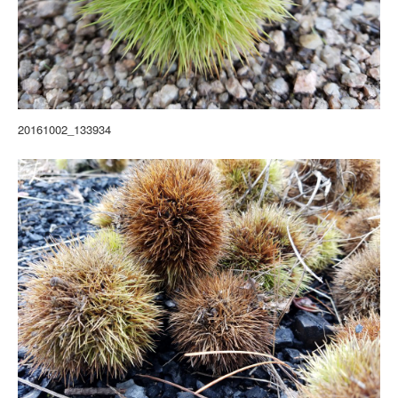
20161002_133934