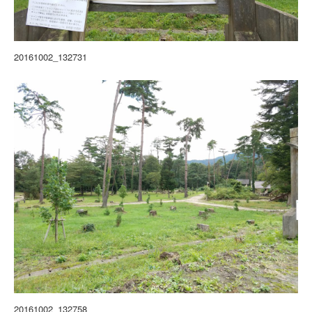
20161002_132731
20161002_132758