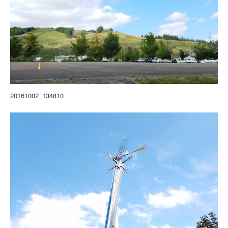
20161002_134810