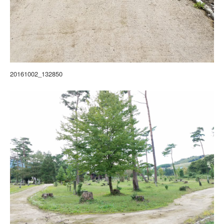
20161002_132850