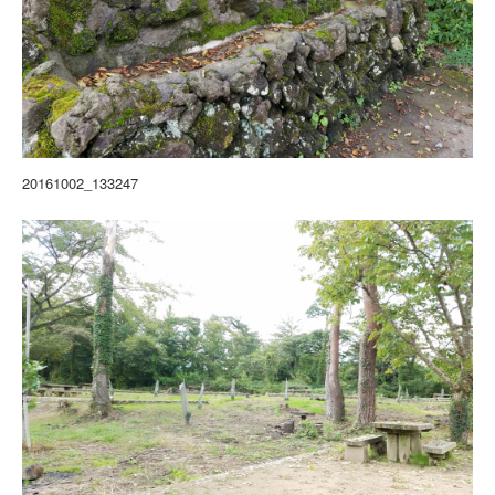
20161002_133247