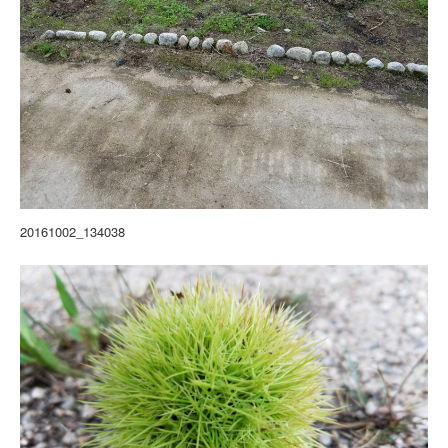
20161002_134038