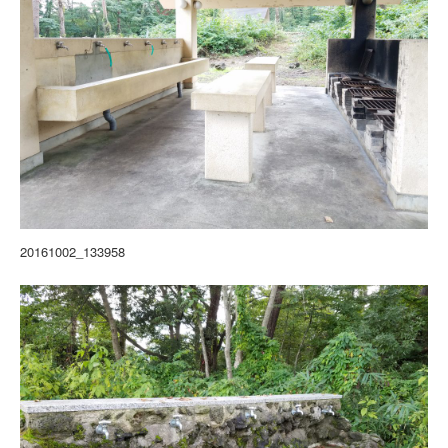
20161002_133958