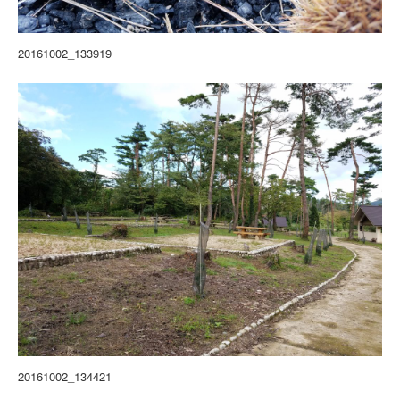
20161002_133919
20161002_134421