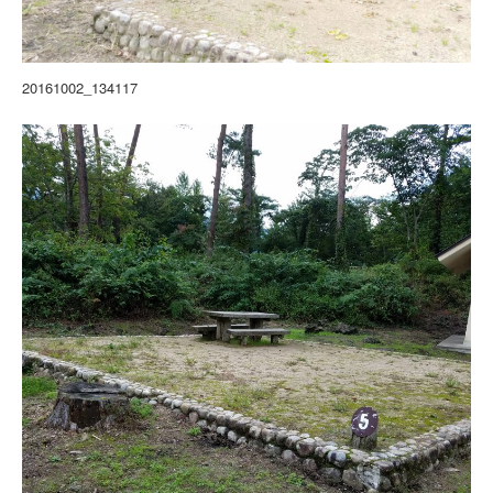
20161002_134117