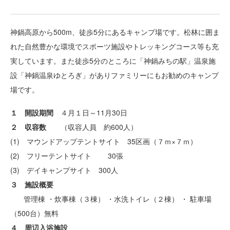
神鍋高原から500m、徒歩5分にあるキャンプ場です。松林に囲ま
れた自然豊かな環境でスポーツ施設やトレッキングコース等も充
実しています。また徒歩5分のところに「神鍋みちの駅」温泉施
設「神鍋温泉ゆとろぎ」がありファミリーにもお勧めのキャンプ
場です。
１ 開設期間
４月１日～11月30日
２ 収容数
（収容人員 約600人）
(1) マウンドアップテントサイト 35区画（７ｍ×７ｍ）
(2) フリーテントサイト 30張
(3) デイキャンプサイト 300人
３ 施設概要
管理棟 ・炊事棟（３棟） ・水洗トイレ（２棟） ・ 駐車場
（500台）無料
４ 周辺入浴施設