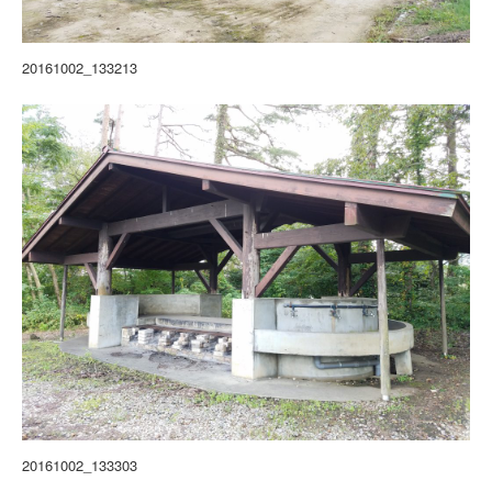
20161002_133213
20161002_133303