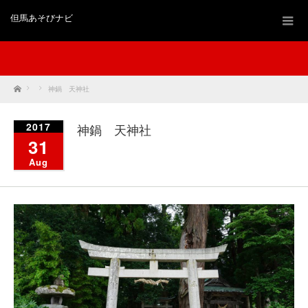
但馬あそびナビ
Home
神鍋 天神社
2017
神鍋 天神社
31
Aug