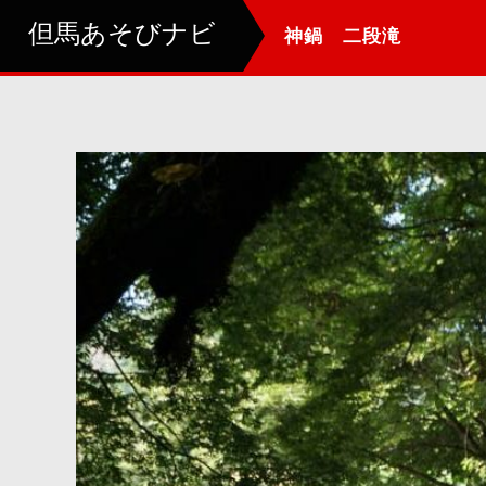
但馬あそびナビ
神鍋 二段滝