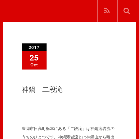
2017
25
Oct
神鍋 二段滝
豊岡市日高町栃本にある「二段滝」は神鍋溶岩流の
うちのひとつです。神鍋溶岩流とは神鍋山から噴出