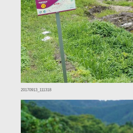
20170913_111318