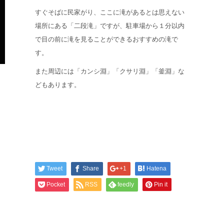
すぐそばに民家がり、ここに滝があるとは思えない
場所にある「二段滝」ですが、駐車場から１分以内
で目の前に滝を見ることができるおすすめの滝で
す。
また周辺には「カンシ淵」「クサリ淵」「釜淵」な
どもあります。
Tweet
Share
+1
Hatena
Pocket
RSS
feedly
Pin it