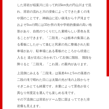
した溶岩が稲葉川に沿って約15km先の円山川まで流
れ、溶岩の流れと川の浸食によってできた多くの滝
や淵のことです。神鍋山に近い俵滝から十戸滝まで
およそ5㎞の間には33か所の滝や学術的価値の高い地
形があり、自然のつくりだした素晴らしい景色を見
ることができます。「二段滝」へは栃本の集落にあ
る看板にしたがって進むと民家の先に整備された駐
車場があり、駐車場にある看板のところから径道に
入ると 道が左右に分かれていて左側に階段、 階段を
降りると「二段滝」「こわ淵」の案内があります。
上流側にみえる「二段滝」は落差4ｍと5ｍの落差の
二段の滝で晴れた日には太陽の光が滝の上段からそ
そぎこみとても綺麗です。水量によって景色が全く
異なり何度足を運んでも楽しめる滝です。
その下流側には溶岩がドーム型に固まってできた溶
岩瘤も見えます。