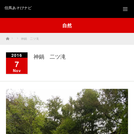
但馬あそびナビ
自然
Home
神鍋 二ツ滝
2016
神鍋 二ツ滝
7
Nov