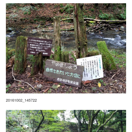
20161002_145722