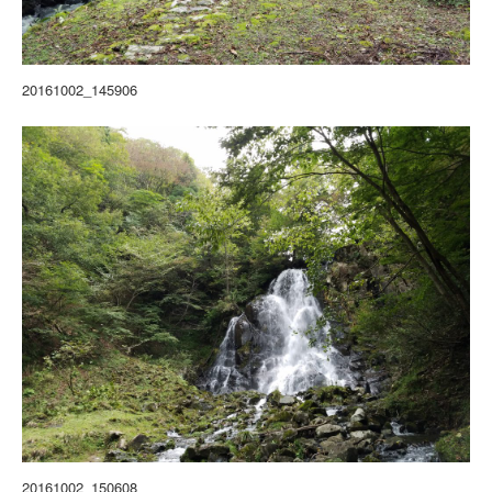
20161002_145906
20161002_150608