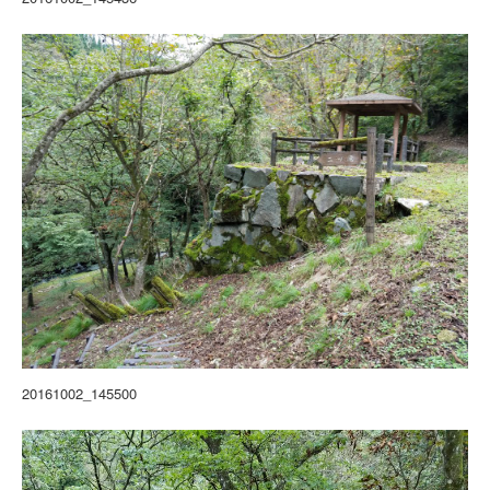
20161002_145500