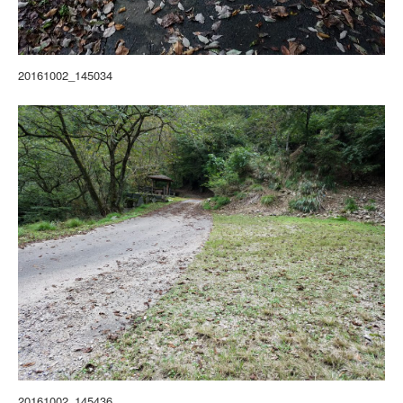
20161002_145034
20161002_145436