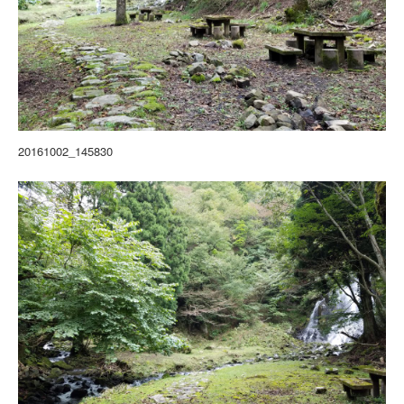
20161002_145830