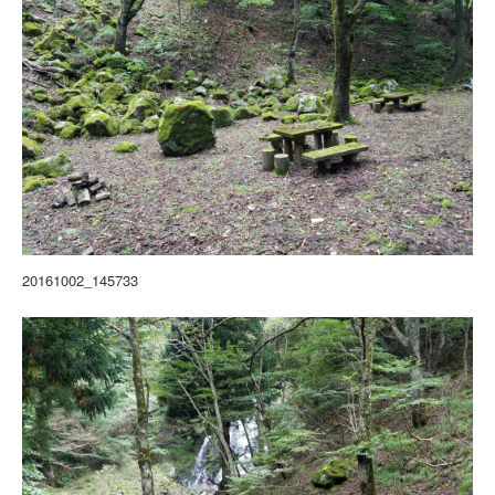
20161002_145733