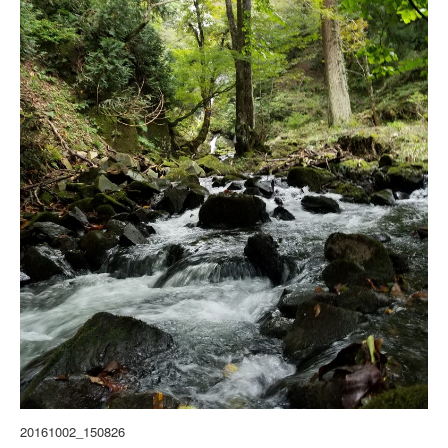
20161002_150826