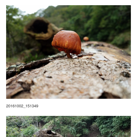
20161002_151349