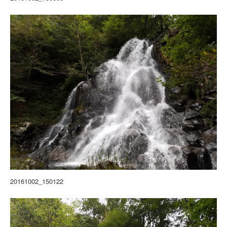
20161002_150122