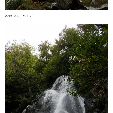
20161002_150117