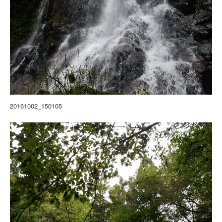
20161002_150105