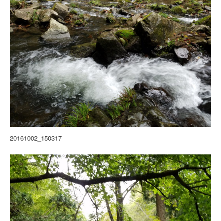
20161002_150317