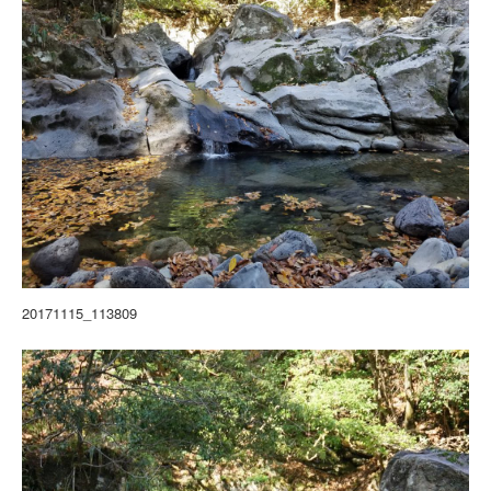
20171115_113809