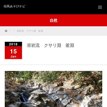
但馬あそびナビ
自然
Home
溶岩流 クサリ淵 釜淵
2018
溶岩流 クサリ淵 釜淵
15
Jan