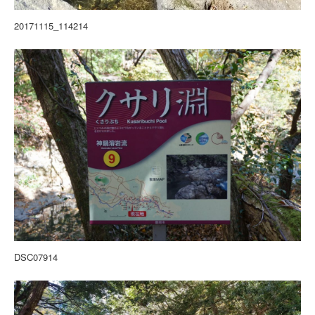
20171115_114214
DSC07914