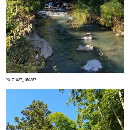
20171027_150257