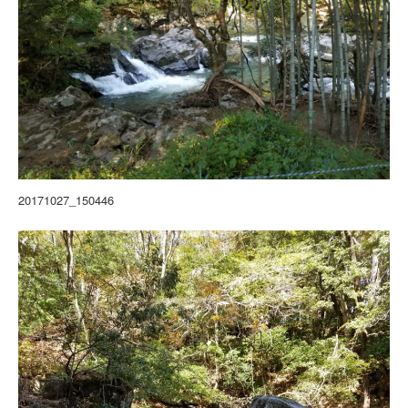
20171027_150446