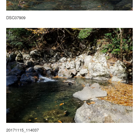
DSC07909
20171115_114037