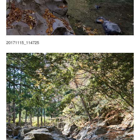
20171115_114725