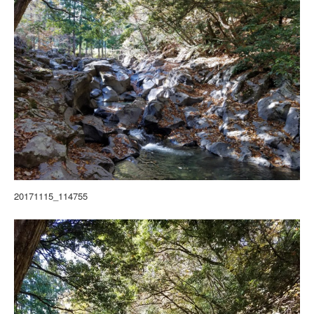
20171115_114755