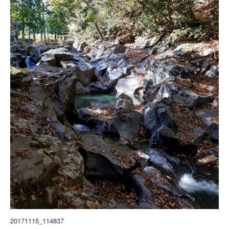
20171115_114837