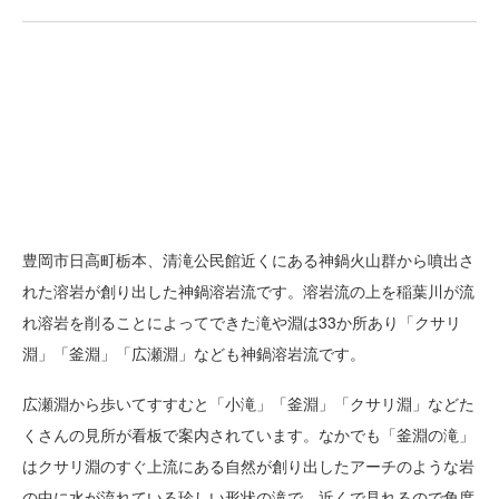
豊岡市日高町栃本、清滝公民館近くにある神鍋火山群から噴出さ
れた溶岩が創り出した神鍋溶岩流です。溶岩流の上を稲葉川が流
れ溶岩を削ることによってできた滝や淵は33か所あり「クサリ
淵」「釜淵」「広瀬淵」なども神鍋溶岩流です。
広瀬淵から歩いてすすむと「小滝」「釜淵」「クサリ淵」などた
くさんの見所が看板で案内されています。なかでも「釜淵の滝」
はクサリ淵のすぐ上流にある自然が創り出したアーチのような岩
の中に水が流れている珍しい形状の滝で、近くで見れるので角度