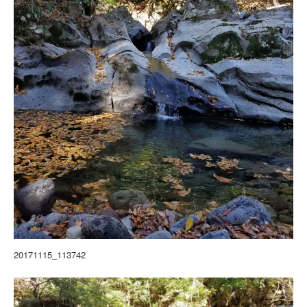
20171115_113742