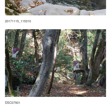
20171115_115310
DSC07931