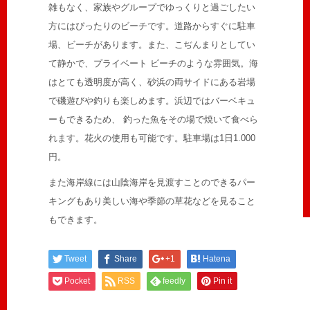
雑もなく、家族やグループでゆっくりと過ごしたい
方にはぴったりのビーチです。道路からすぐに駐車
場、ビーチがあります。また、こぢんまりとしてい
て静かで、プライベート ビーチのような雰囲気。海
はとても透明度が高く、砂浜の両サイドにある岩場
で磯遊びや釣りも楽しめます。浜辺ではバーベキュ
ーもできるため、 釣った魚をその場で焼いて食べら
れます。花火の使用も可能です。駐車場は1日1.000
円。
また海岸線には山陰海岸を見渡すことのできるパー
キングもあり美しい海や季節の草花などを見ること
もできます。
Tweet
Share
+1
Hatena
Pocket
RSS
feedly
Pin it