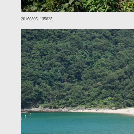
20160805_135838